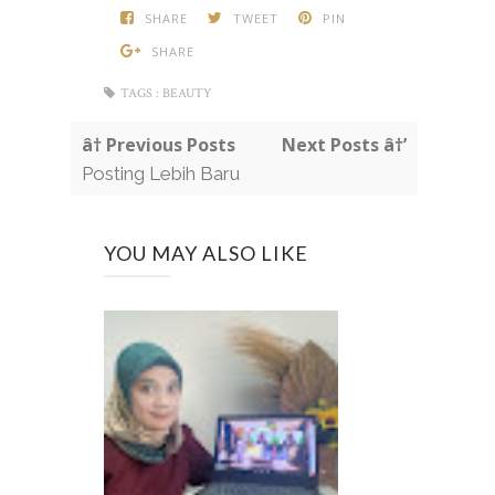
SHARE
TWEET
PIN
SHARE
TAGS :
BEAUTY
â† Previous Posts
Next Posts â†’
Posting Lebih Baru
YOU MAY ALSO LIKE