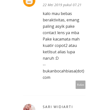
22 Mei 2019 pukul 07.21
kalo mau bebas
beraktivitas, emang
paling asyik pake
contact lens ya mba
Pake kacamata mah
kuatir copot2 atau
ketlisut alias lupa
naruh :D
--
bukanbocahbiasa(dot)
com
Balas
SARI WIDIARTI