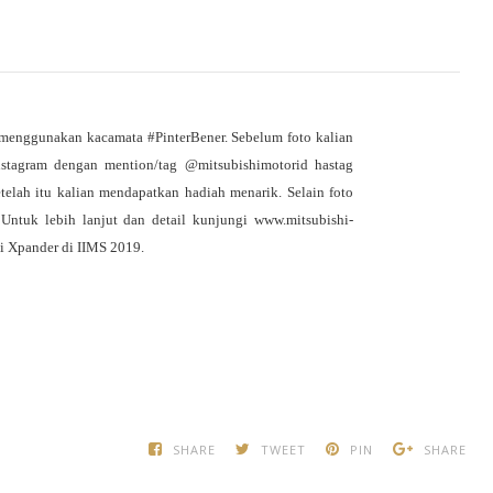
menggunakan kacamata #PinterBener. Sebelum foto kalian 
nstagram dengan mention/tag @mitsubishimotorid hastag 
lah itu kalian mendapatkan hadiah menarik. Selain foto 
Untuk lebih lanjut dan detail kunjungi www.mitsubishi-
hi Xpander di IIMS 2019.
SHARE
TWEET
PIN
SHARE