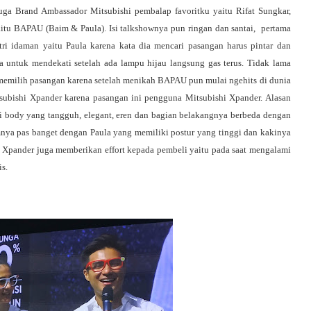
uga Brand Ambassador Mitsubishi pembalap favoritku yaitu Rifat Sungkar, 
aitu BAPAU (Baim & Paula). Isi talkshownya pun ringan dan santai,  pertama 
i idaman yaitu Paula karena kata dia mencari pasangan harus pintar dan 
untuk mendekati setelah ada lampu hijau langsung gas terus. Tidak lama 
emilih pasangan karena setelah menikah BAPAU pun mulai ngehits di dunia 
bishi Xpander karena pasangan ini pengguna Mitsubishi Xpander. Alasan 
body yang tangguh, elegant, eren dan bagian belakangnya berbeda dengan 
mnya pas banget dengan Paula yang memiliki postur yang tinggi dan kakinya 
i Xpander juga memberikan effort kepada pembeli yaitu pada saat mengalami 
s.﻿