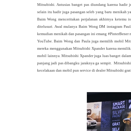
Mitsubishi. Antusias banget pas diundang karena hadir j
selain itu hadir juga pasangan seleb yang baru menikah y
Baim Wong menceritakan perjalanan akhirnya ketemu istr
ditelusuri. Awal mulanya Baim Wong DM instagram Paula 
kemudian menikah dan pasangan ini emang #PinterBener m
YouTube. Baim Wong dan Paula juga memilih mobil Mitsu
mereka menggunakan Mitsubishi Xpander karena memiliki 
mobil lainnya. Mitsubishi Xpander juga luas banget dala
panjang jadi pas dibangku jaraknya ga sempit.  Mitsubish
kecelakaan dan mobil pun service di dealer Mitsubishi grati