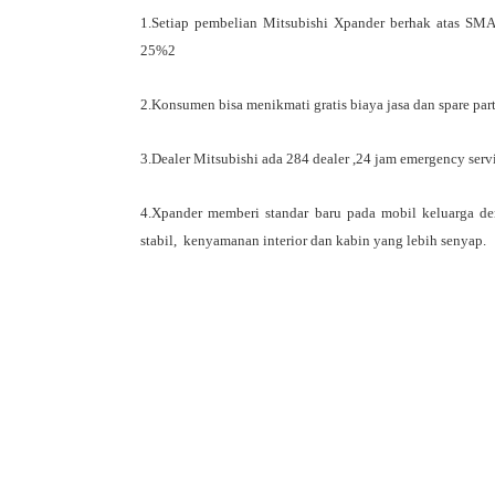
1.Setiap pembelian Mitsubishi Xpander berhak atas SM
25%
2
2.Konsumen bisa menikmati gratis biaya jasa dan spare pa
3.Dealer Mitsubishi ada 284 dealer ,24 jam emergency servi
4.Xpander memberi standar baru pada mobil keluarga deng
stabil,  kenyamanan interior dan kabin yang lebih senyap.