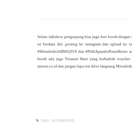
Selain talkshow pengunjung bisa juga foto booth dengan 
isi biodata diri ,posting ke instagram dan upload ke i
#MitsubishiAtIIMS2019 dan #PilihXpanderPinterBener sete
booth ada juga Treasure Hunt yang berhadiah voucher. 
motors.co.id dan jangan lupa test drive langsung Mitsubis
TAGS :
AUTOMOTIVE