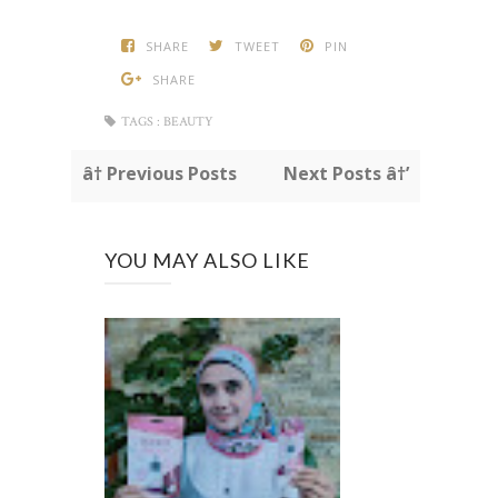
SHARE
TWEET
PIN
SHARE
TAGS :
BEAUTY
â† Previous Posts
Next Posts â†’
YOU MAY ALSO LIKE