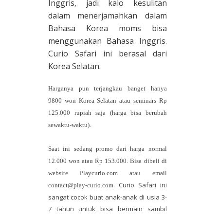
Inggris, jadi kalo kesulitan
dalam menerjamahkan dalam
Bahasa Korea moms bisa
menggunakan Bahasa Inggris.
Curio Safari ini berasal dari
Korea Selatan.
Harganya pun terjangkau banget hanya
9800 won Korea Selatan atau seminars Rp
125.000 rupiah saja (harga bisa berubah
sewaktu-waktu).
Saat ini sedang promo dari harga normal
12.000 won atau Rp 153.000. Bisa dibeli di
website Playcurio.com atau email
. Curio Safari ini
contact@play-curio.com
sangat cocok buat anak-anak di usia 3-
7 tahun untuk bisa bermain sambil