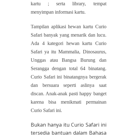
kartu ; serta library, tempat
menyimpan informasi kartu.
Tampilan aplikasi hewan kartu Curio
Safari banyak yang menarik dan lucu.
Ada 4 kategori hewan kartu Curio
Safari ya itu Mammalia, Dinosaurus,
Unggas atau Bangsa Burung dan
Serangga dengan total 64 binatang.
Curio Safari ini binatangnya bergerak
dan bersuara seperti aslinya saat
discan. Anak-anak pasti happy banget
karena bisa menikmati permainan
Curio Safari ini.
Bukan hanya itu Curio Safari ini
tersedia bantuan dalam Bahasa