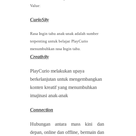
Value:
CurioSity
Rasa Ingin tahu anak-anak adalah sumber
terpenting untuk belajar. PlayCurio
menumbuhkan rasa Ingin tahu.
Creativity
PlayCurio melakukan upaya
berkelanjutan untuk mengembangkan
konten kreatif yang menumbuhkan
imajinasi anak-anak
Connection
Hubungan antara mass kini dan
depan, online dan offline, bermain dan