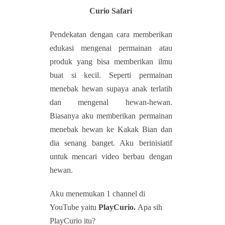
Curio Safari
Pendekatan dengan cara memberikan
edukasi mengenai permainan atau
produk yang bisa memberikan ilmu
buat si kecil. Seperti permainan
menebak hewan supaya anak terlatih
dan mengenal hewan-hewan.
Biasanya aku memberikan permainan
menebak hewan ke Kakak Bian dan
dia senang banget. Aku berinisiatif
untuk mencari video berbau dengan
hewan.
Aku menemukan 1 channel di
YouTube yaitu
PlayCurio.
Apa sih
PlayCurio itu?