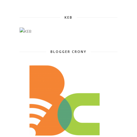
KEB
BLOGGER CRONY