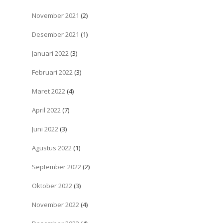
November 2021
(2)
Desember 2021
(1)
Januari 2022
(3)
Februari 2022
(3)
Maret 2022
(4)
April 2022
(7)
Juni 2022
(3)
Agustus 2022
(1)
September 2022
(2)
Oktober 2022
(3)
November 2022
(4)