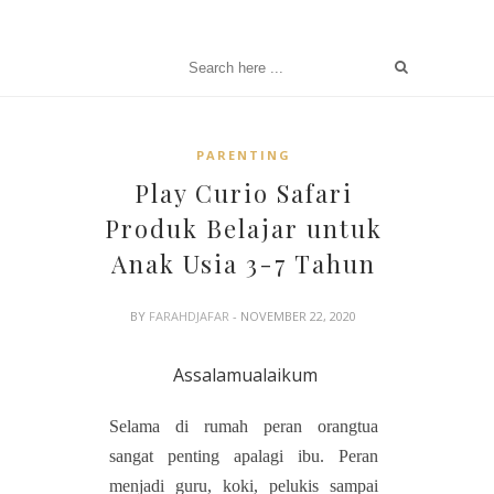
PARENTING
Play Curio Safari
Produk Belajar untuk
Anak Usia 3-7 Tahun
BY
FARAHDJAFAR
- NOVEMBER 22, 2020
Assalamualaikum
Selama di rumah peran orangtua
sangat penting apalagi ibu. Peran
menjadi guru, koki, pelukis sampai