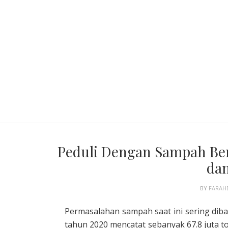
Peduli Dengan Sampah B
dan
BY
FARAH
Permasalahan sampah saat ini sering di
tahun 2020 mencatat sebanyak 67.8 juta t