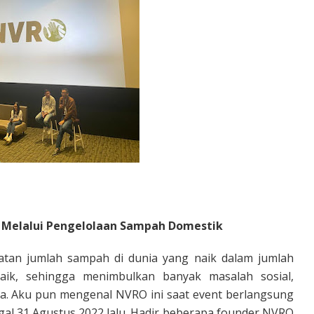
 Melalui Pengelolaan Sampah Domestik
katan jumlah sampah di dunia yang naik dalam jumlah
 baik, sehingga menimbulkan banyak masalah sosial,
ya. Aku pun mengenal NVRO ini saat event berlangsung
ggal 31 Agustus 2022 lalu. Hadir beberapa founder NVRO