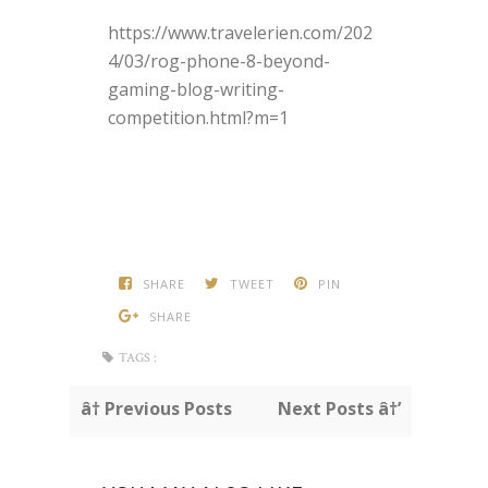
https://www.travelerien.com/202
4/03/rog-phone-8-beyond-
gaming-blog-writing-
competition.html?m=1
SHARE
TWEET
PIN
SHARE
TAGS :
â† Previous Posts
Next Posts â†’