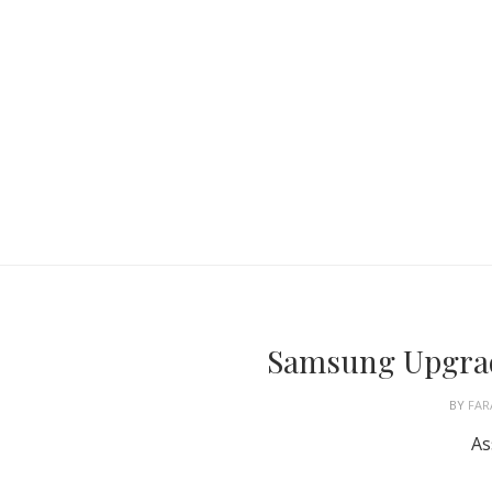
Samsung Upgrade
BY
FAR
As