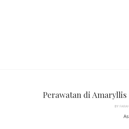
Perawatan di Amaryllis
BY
FARA
As