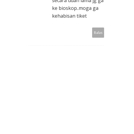
secara udah lama jg ga
ke bioskop..moga ga
kehabisan tiket
Balas