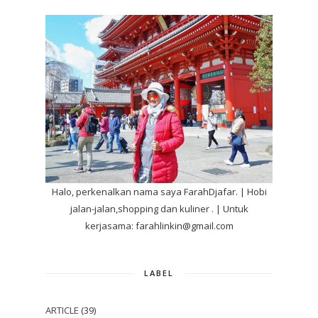
Halo, perkenalkan nama saya FarahDjafar. | Hobi
jalan-jalan,shopping dan kuliner . | Untuk
kerjasama: farahlinkin@gmail.com
LABEL
ARTICLE
(39)