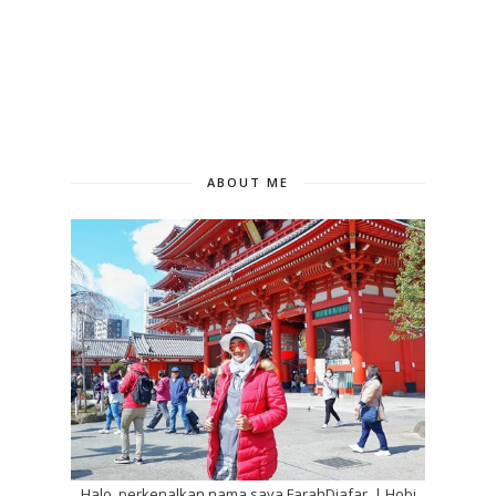
ABOUT ME
Halo, perkenalkan nama saya FarahDjafar. | Hobi